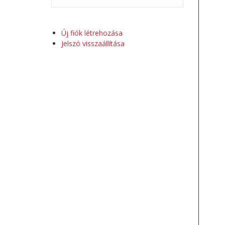
Új fiók létrehozása
Jelszó visszaállítása