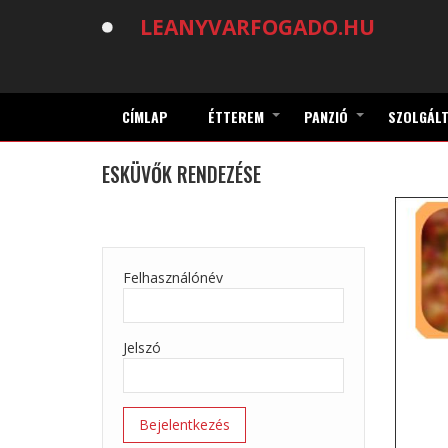
Ugrás
LEANYVARFOGADO.HU
a
tartalomra
CÍMLAP
ÉTTEREM
PANZIÓ
SZOLGÁLT
+
+
ESKÜVŐK RENDEZÉSE
Felhasználónév
Jelszó