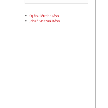
Új fiók létrehozása
Jelszó visszaállítása