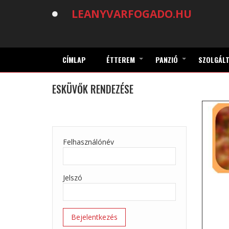
Ugrás
LEANYVARFOGADO.HU
a
tartalomra
CÍMLAP
ÉTTEREM
PANZIÓ
SZOLGÁLT
+
+
ESKÜVŐK RENDEZÉSE
Felhasználónév
Jelszó