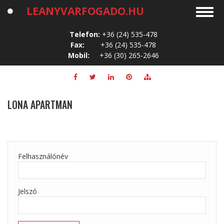
Ugrás
LEANYVARFOGADO.HU
Toggl
a
navig
tartalomra
Telefon:
+36 (24) 535-478
Fax:
+36 (24) 535-478
Mobil:
+36 (30) 265-2646
LONA APARTMAN
Felhasználónév
Jelszó