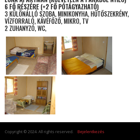
6 FŐ RÉSZÉRE (+2 FŐ PÓTÁGYAZHATÓ)
3 KÜLÖNÁLLÓ SZOBA, MINIKONYHA, HŰTŐSZEKRÉNY,
VÍZFORRALÓ, KÁVÉFŐZŐ, MIKRO, TV
2 ZUHANYZÓ, WC,
Copyright © 2024. All rights reserved.
Bejelentkezés