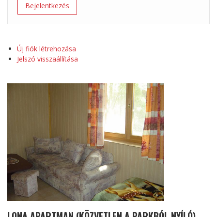
Új fiók létrehozása
Jelszó visszaállítása
LONA APARTMAN (KÖZVETLEN A PARKBÓL NYÍLÓ)