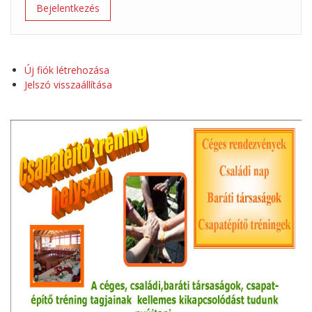
Új fiók létrehozása
Jelszó visszaállítása