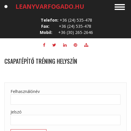
Ugrás
LEANYVARFOGADO.HU
Toggl
a
navig
tartalomra
Telefon:
+36 (24) 535-478
Fax:
+36 (24) 535-478
Mobil:
+36 (30) 265-2646
CSAPATÉPÍTŐ TRÉNING HELYSZÍN
Felhasználónév
Jelszó