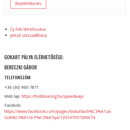
Új fiók létrehozása
Jelszó visszaállítása
GOKART PÁLYA ELÉRHETŐSÉGE:
BERECZKI GÁBOR
TELEFONSZÁM:
+36 (30) 960-7871
Web lap:
https://hobbiracing.hu/speedway/
Facebok:
https://www.facebook.com/pages/Kiskunlach%C3%A1za-
Gok%C3%A1rd-P%C3%A1lya/129347597269674