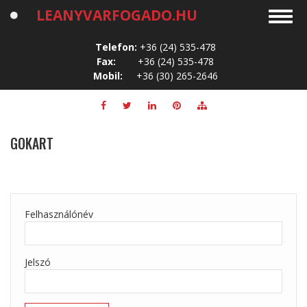
Ugrás
LEANYVARFOGADO.HU
Toggl
a
navig
tartalomra
Telefon:
+36 (24) 535-478
Fax:
+36 (24) 535-478
Mobil:
+36 (30) 265-2646
GOKART
Felhasználónév
Jelszó