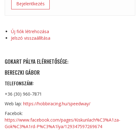
Új fiók létrehozása
Jelszó visszaállítása
GOKART PÁLYA ELÉRHETŐSÉGE:
BERECZKI GÁBOR
TELEFONSZÁM:
+36 (30) 960-7871
Web lap:
https://hobbiracing.hu/speedway/
Facebok:
https://www.facebook.com/pages/Kiskunlach%C3%A1za-
Gok%C3%A1rd-P%C3%A1lya/129347597269674