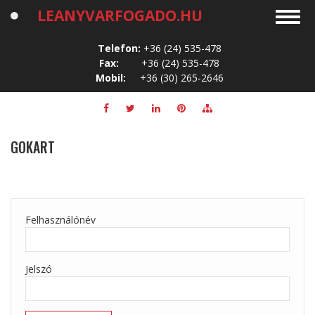
Ugrás
LEANYVARFOGADO.HU
Toggl
a
navig
tartalomra
Telefon:
+36 (24) 535-478
Fax:
+36 (24) 535-478
Mobil:
+36 (30) 265-2646
GOKART
Felhasználónév
Jelszó